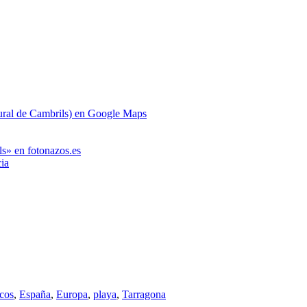
tural de Cambrils) en Google Maps
ls» en fotonazos.es
cia
icos
,
España
,
Europa
,
playa
,
Tarragona