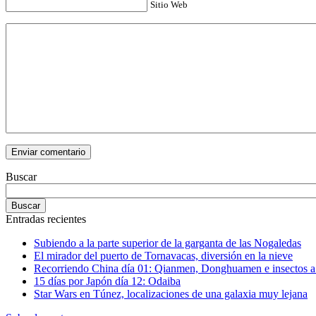
Sitio Web
Buscar
Entradas recientes
Subiendo a la parte superior de la garganta de las Nogaledas
El mirador del puerto de Tornavacas, diversión en la nieve
Recorriendo China día 01: Qianmen, Donghuamen e insectos a 
15 días por Japón día 12: Odaiba
Star Wars en Túnez, localizaciones de una galaxia muy lejana