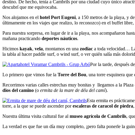
destino. De hecho, tenía a Cambrils por una ciudad cuyo único atractiv
descubrí que me equivocaba.
Nos alojamos en el
hotel Port Eugeni
, a 150 metros de la playa, y 
últimamente en los viajes que realizo, lo reconozco) en el buffet libre,
Para nuestra sorpresa, en lugar de ir a la playa, nos acompañaron hast
mañana practicando
deportes náuticos
.
Hicimos
kayak
,
vela
, montamos en una
zodiac
a toda velocidad… Lás
la tabla al hacer paddle surf, o wind surf, o ver quién salía más dol
Por la tarde, después d
Lo primero que vimos fue la
Torre del Bou
, una torre esquinera que
Recorrimos varias calles estrechas muy bonitas y llegamos a la Plaza
dios del camino
(o
ermita de la mare de déu del camí
).
Esta ermita es prácticam
torre, a la que se puede ascender por
escaleras de caracol de piedra
Nuestra última visita cultural fue al
museo agrícola de Cambrils
, qu
La verdad es que fue un día muy completo, ¡pero falta ponerle la guin