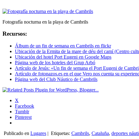
Fotografía nocturna en la playa de Cambrils
Recursos:
Álbum de un fin de semana en Cambrils en flickr
Ubicación de la Ermita de la mare de déu del camí (Centro cul
Ubicación del hotel Port Eugeni en Google Maps
Página web de los hoteles del Grup Arbó
Artículo de Jesús: «Un fin de semana el Port Eugeni de Cambri
Artículo de fotonazos.es en el que Vero nos cuenta su experien
Página web del Club Náutico de Cambrils
X
Facebook
Tumblr
Pinterest
Publicado en
Lugares
|
Etiquetas:
Cambrils
,
Cataluña
,
deportes náut