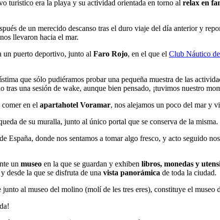
o turístico era la playa y su actividad orientada en torno al
relax en fa
después de un merecido descanso tras el duro viaje del día anterior y r
 nos llevaron hacia el mar.
a un puerto deportivo, junto al
Faro Rojo
, en el que el
Club Náutico de
tima que sólo pudiéramos probar una pequeña muestra de las actividad
orido tras una sesión de wake, aunque bien pensado, ¡tuvimos nuestro m
e comer en el
apartahotel Voramar
, nos alejamos un poco del mar y vi
 queda de su muralla, junto al único portal que se conserva de la misma.
 de España, donde nos sentamos a tomar algo fresco, y acto seguido nos
ente un
museo
en la que se guardan y exhiben
libros, monedas y utensi
, y desde la que se disfruta de una
vista panorámica
de toda la ciudad.
e junto al museo del molino (molí de les tres eres), constituye el museo 
da!