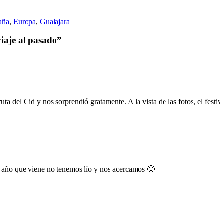
aña
,
Europa
,
Gualajara
viaje al pasado”
ta del Cid y nos sorprendió gratamente. A la vista de las fotos, el festi
l año que viene no tenemos lío y nos acercamos 🙂