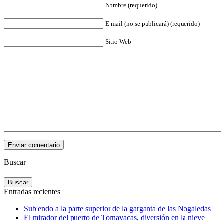
Nombre (requerido)
E-mail (no se publicará) (requerido)
Sitio Web
Buscar
Entradas recientes
Subiendo a la parte superior de la garganta de las Nogaledas
El mirador del puerto de Tornavacas, diversión en la nieve