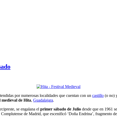
sado
extendidas por numerosas localidades que cuentan con un
castillo
(o no) y
al medieval de Hita
,
Guadalajara
.
rcipreste, se engalana el
primer sábado de Julio
desde que en 1961 se 
ad Complutense de Madrid, que escenificó ‘Doña Endrina’, fragmento de