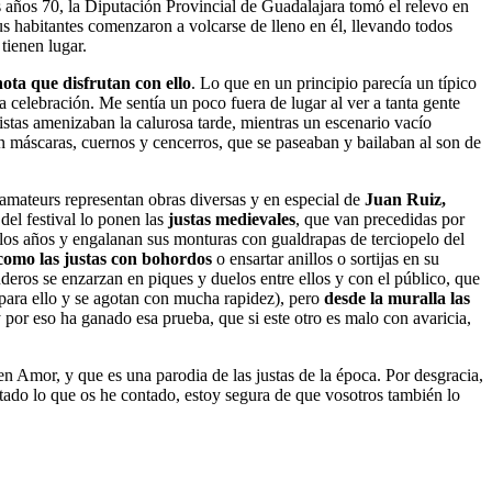
 años 70, la Diputación Provincial de Guadalajara tomó el relevo en
us habitantes comenzaron a volcarse de lleno en él, llevando todos
tienen lugar.
nota que disfrutan con ello
. Lo que en un principio parecía un típico
a celebración. Me sentía un poco fuera de lugar al ver a tanta gente
stas amenizaban la calurosa tarde, mientras un escenario vacío
on máscaras, cuernos y cencerros, que se paseaban y bailaban al son de
 amateurs representan obras diversas y en especial de
Juan Ruiz,
del festival lo ponen las
justas medievales
, que van precedidas por
s los años y engalanan sus monturas con gualdrapas de terciopelo del
como las justas con bohordos
o ensartar anillos o sortijas en su
uderos se enzarzan en piques y duelos entre ellos y con el público, que
para ello y se agotan con mucha rapidez), pero
desde la muralla las
 por eso ha ganado esa prueba, que si este otro es malo con avaricia,
en Amor, y que es una parodia de las justas de la época. Por desgracia,
ustado lo que os he contado, estoy segura de que vosotros también lo