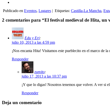
Publicado en
Eventos
,
Lugares
|
Etiquetas:
Castilla-La Mancha
,
Esp
2 comentarios para “El festival medieval de Hita, un 
Edu y Eri
:
julio 10, 2013 a las 4:59 pm
¡Nos encanta Hita! Visitamos este pueblecito en el marco de la ru
Responder
zumito
:
julio 17, 2013 a las 10:37 pm
¡Y que lo digas! Nosotros tenemos que volver. A ver si e
Responder
Deja un comentario