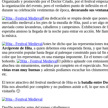
Organizado y promovido por el Doctor Criado, por el festival empezar
la organización del evento, pero el verdadero punto de inflexión en el
durante su celebración vestimentas de época,
decorando sus ventana
Esta dedicación se respira desde que pones
mercadillo medieval a los pies de la muralla de Hita, pasó a ser algo m
ataviada como lavanderas, caballeros y campesinos. Exhibiciones de lu
esperaba ansioso la llegada de la noche para entrar en acción. Me lla
la música.
Antes he dicho que las representaciones te
Arcipreste de Hita
, a quien debemos esta estupenda fiesta, y que han 
una procesión popular hasta llegar al palenque construido para tal fin
color que los representan, en una estampa imponente. En el torneo caba
bohordo.
El público aplaude con entusiasmo
abuchea sin miramientos, metidos por completo en el espectáculo. Nos
vistas eran muy buenas
y además podíamos escuchar los chismorreos de
etc.
El tercer atractivo del festival medieval de Hita es la
batalla entre 
Hita nos absorbió por completo y no pudimos asistir a él, lo que nos d
visitaréis 🙂
Desfile popular antes del torneo caballeresco