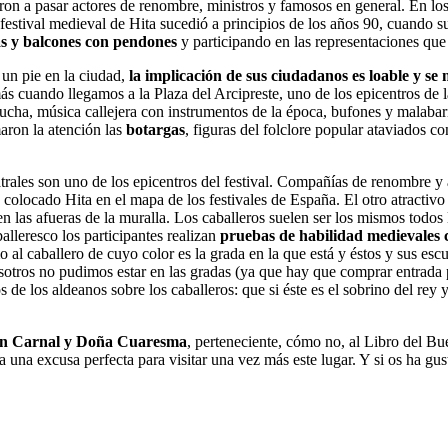
on a pasar actores de renombre, ministros y famosos en general. En los
 festival medieval de Hita sucedió a principios de los años 90, cuando s
s y balcones con pendones
y participando en las representaciones que 
 un pie en la ciudad,
la implicación de sus ciudadanos es loable y se 
ás cuando llegamos a la Plaza del Arcipreste, uno de los epicentros de l
cha, música callejera con instrumentos de la época, bufones y malabari
maron la atención las
botargas
, figuras del folclore popular ataviados c
atrales son uno de los epicentros del festival. Compañías de renombre y
colocado Hita en el mapa de los festivales de España. El otro atractivo 
 en las afueras de la muralla. Los caballeros suelen ser los mismos todo
lleresco los participantes realizan
pruebas de habilidad medievales 
 al caballero de cuyo color es la grada en la que está y éstos y sus esc
otros no pudimos estar en las gradas (ya que hay que comprar entrada 
 los aldeanos sobre los caballeros: que si éste es el sobrino del rey y
Don Carnal y Doña Cuaresma
, perteneciente, cómo no, al Libro del Bu
a una excusa perfecta para visitar una vez más este lugar. Y si os ha g