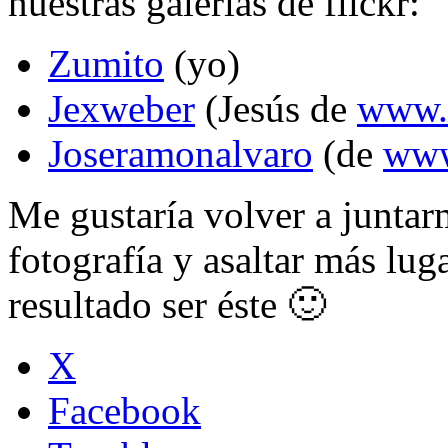
nuestras galerías de flickr:
Zumito
(yo)
Jexweber
(Jesús de
www.f
Joseramonalvaro
(de
www
Me gustaría volver a juntarm
fotografía y asaltar más lug
resultado ser éste 🙂
X
Facebook