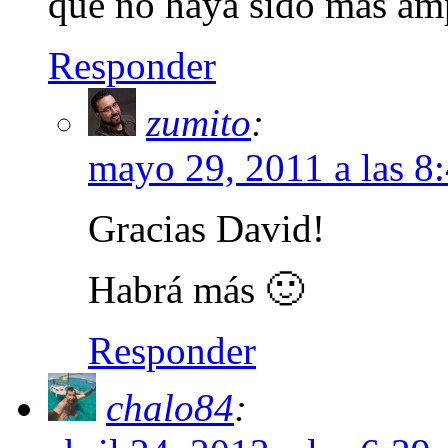
que no haya sido mas amp
Responder
zumito
:
mayo 29, 2011 a las 8
Gracias David!
Habrá más 🙂
Responder
chalo84
: