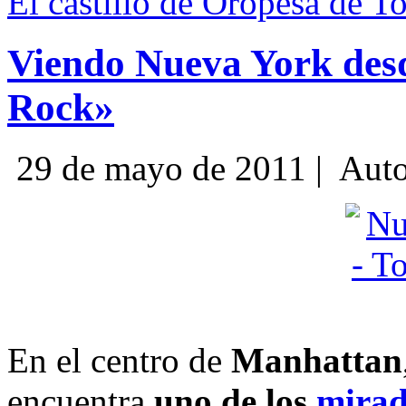
El castillo de Oropesa de T
Viendo Nueva York des
Rock»
29 de mayo de 2011 |
Auto
En el centro de
Manhattan
encuentra
uno de los
mirad