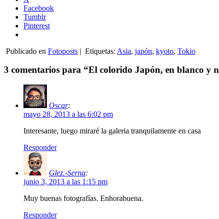
Facebook
Tumblr
Pinterest
Publicado en
Fotoposts
|
Etiquetas:
Asia
,
japón
,
kyoto
,
Tokio
3 comentarios para “El colorido Japón, en blanco y 
Oscar
:
mayo 28, 2013 a las 6:02 pm
Interesante, luego miraré la galeria tranquilamente en casa
Responder
Glez.-Serna
:
junio 3, 2013 a las 1:15 pm
Muy buenas fotografías. Enhorabuena.
Responder