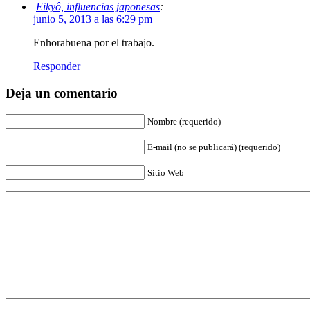
Eikyô, influencias japonesas
:
junio 5, 2013 a las 6:29 pm
Enhorabuena por el trabajo.
Responder
Deja un comentario
Nombre (requerido)
E-mail (no se publicará) (requerido)
Sitio Web