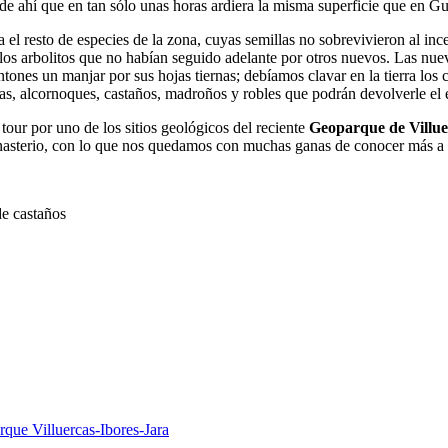
 ahí que en tan sólo unas horas ardiera la misma superficie que en Gu
ta el resto de especies de la zona, cuyas semillas no sobrevivieron al i
e los arbolitos que no habían seguido adelante por otros nuevos. Las nu
ntones un manjar por sus hojas tiernas; debíamos clavar en la tierra los 
nas, alcornoques, castaños, madroños y robles que podrán devolverle e
our por uno de los sitios geológicos del reciente
Geoparque de Villue
nasterio, con lo que nos quedamos con muchas ganas de conocer más a
e castaños
rque Villuercas-Ibores-Jara
a