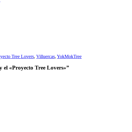
yecto Tree Lovers
,
Villuercas
,
YokMokTree
 el «Proyecto Tree Lovers»”