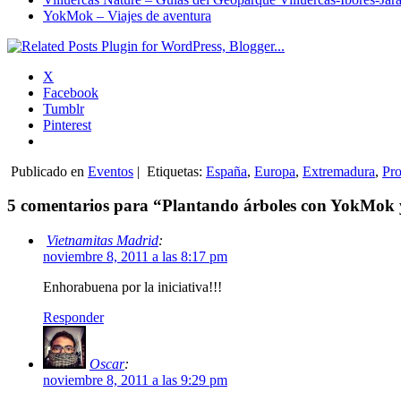
YokMok – Viajes de aventura
X
Facebook
Tumblr
Pinterest
Publicado en
Eventos
|
Etiquetas:
España
,
Europa
,
Extremadura
,
Pro
5 comentarios para “Plantando árboles con YokMok y
Vietnamitas Madrid
:
noviembre 8, 2011 a las 8:17 pm
Enhorabuena por la iniciativa!!!
Responder
Oscar
:
noviembre 8, 2011 a las 9:29 pm