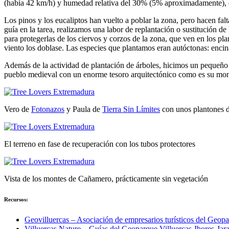
(había 42 km/h) y humedad relativa del 30% (5% aproximadamente), de
Los pinos y los eucaliptos han vuelto a poblar la zona, pero hacen fal
guía en la tarea, realizamos una labor de replantación o sustitución d
para protegerlas de los ciervos y corzos de la zona, que ven en los pla
viento los doblase. Las especies que plantamos eran autóctonas: enci
Además de la actividad de plantación de árboles, hicimos un pequeño t
pueblo medieval con un enorme tesoro arquitectónico como es su mo
Vero de
Fotonazos
y Paula de
Tierra Sin Límites
con unos plantones d
El terreno en fase de recuperación con los tubos protectores
Vista de los montes de Cañamero, prácticamente sin vegetación
Recursos:
Geovilluercas – Asociación de empresarios turísticos del Geopa
Villuercas Nature – Guías del Geoparque Villuercas-Ibores-Jar