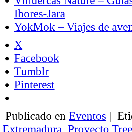
Villuercas Nature – Guía
Ibores-Jara
YokMok – Viajes de aven
X
Facebook
Tumblr
Pinterest
Publicado en
Eventos
|
Eti
Extremadura
,
Proyecto Tre