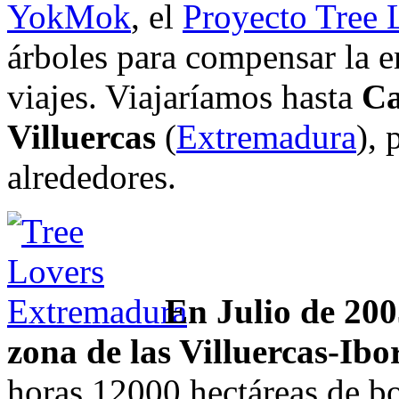
YokMok
, el
Proyecto Tree 
árboles para compensar la 
viajes. Viajaríamos hasta
Ca
Villuercas
(
Extremadura
), 
alrededores.
En Julio de 2005
zona de las Villuercas-Ibo
horas 12000 hectáreas de bo