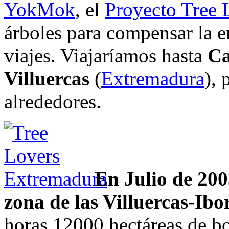
YokMok
, el
Proyecto Tree 
árboles para compensar la 
viajes. Viajaríamos hasta
Ca
Villuercas
(
Extremadura
), 
alrededores.
En Julio de 2005
zona de las Villuercas-Ibo
horas 12000 hectáreas de bo