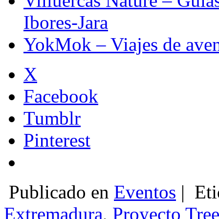
Villuercas Nature – Guía
Ibores-Jara
YokMok – Viajes de aven
X
Facebook
Tumblr
Pinterest
Publicado en
Eventos
|
Eti
Extremadura
,
Proyecto Tre