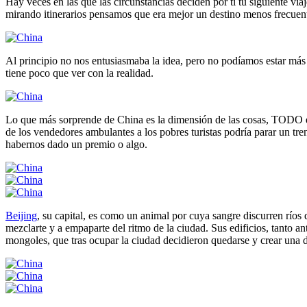
Hay veces en las que las circunstancias deciden por tí tu siguiente v
mirando itinerarios pensamos que era mejor un destino menos frecuent
Al principio no nos entusiasmaba la idea, pero no podíamos estar más
tiene poco que ver con la realidad.
Lo que más sorprende de China es la dimensión de las cosas, TODO e
de los vendedores ambulantes a los pobres turistas podría parar un t
habernos dado un premio o algo.
Beijing
, su capital, es como un animal por cuya sangre discurren ríos 
mezclarte y a empaparte del ritmo de la ciudad. Sus edificios, tanto 
mongoles, que tras ocupar la ciudad decidieron quedarse y crear una d