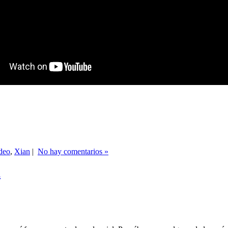
deo
,
Xian
|
No hay comentarios »
a