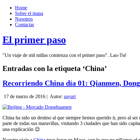
Home
Sobre el mapa
Nosotros
Contactar
El primer paso
"Un viaje de mil millas comienza con el primer paso". Lao-Tsé
Entradas con la etiqueta ‘China’
Recorriendo China día 01: Qianmen, Dongh
17 de marzo de 2016 |
Autor:
sayuri
China ha sido un destino al que siempre hemos querido ir, pero al ser
parte de todas sus maravillas, visitando 3 ciudades que han sido capit
una explicación 😉
Nuestro viaje a
China
tuvo lugar en Mayo, con lo que no pillamos el mo