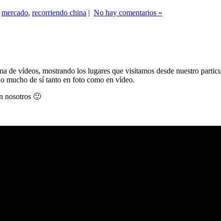
,
mercado
,
recorriendo china
|
No hay comentarios »
a de vídeos, mostrando los lugares que visitamos desde nuestro partic
dio mucho de sí tanto en foto como en vídeo.
n nosotros 🙂