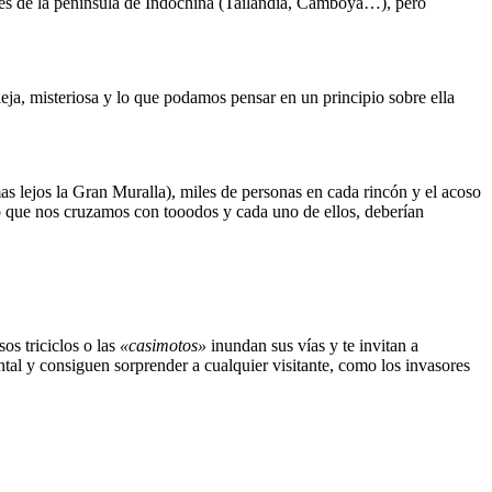
aíses de la península de Indochina (Tailandia, Camboya…), pero
ja, misteriosa y lo que podamos pensar en un principio sobre ella
mas lejos la Gran Muralla), miles de personas en cada rincón y el acoso
eo que nos cruzamos con tooodos y cada uno de ellos, deberían
os triciclos o las
«casimotos»
inundan sus vías y te invitan a
tal y consiguen sorprender a cualquier visitante, como los invasores