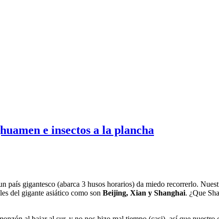
uamen e insectos a la plancha
 un país gigantesco (abarca 3 husos horarios) da miedo recorrerlo. Nue
ales del gigante asiático como son
Beijing, Xian y Shanghai
. ¿Que Sha
nzón al bajar al sur, y no nos hizo mal tiempo (casi), así que nuestro 