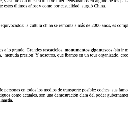
iaje, y así fue con nuestra luna de miel. Pensábamos en alguno de los p
e estos últimos años; y como por casualidad, surgió China.
 equivocados: la cultura china se remonta a más de 2000 años, es comple
s a lo grande. Grandes rascacielos,
monumentos gigantescos
(sin ir 
ren, ¡menuda presión! Y nosotros, que íbamos en un tour organizado, cr
de personas en todos los medios de transporte posible: coches, sus famos
antiguos como actuales, son una demostración clara del poder gubernamen
inastía.