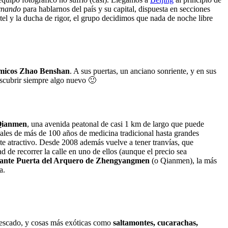
rnando
para hablarnos del país y su capital, dispuesta en secciones
hotel y la ducha de rigor, el grupo decidimos que nada de noche libre
ómicos Zhao Benshan
. A sus puertas, un anciano sonriente, y en sus
escubrir siempre algo nuevo 🙂
ianmen
, una avenida peatonal de casi 1 km de largo que puede
nales de más de 100 años de medicina tradicional hasta grandes
te atractivo. Desde 2008 además vuelve a tener tranvías, que
d de recorrer la calle en uno de ellos (aunque el precio sea
nante Puerta del Arquero de Zhengyangmen
(o Qianmen), la más
a.
 pescado, y cosas más exóticas como
saltamontes, cucarachas,