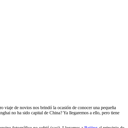
stro viaje de novios nos brindó la ocasión de conocer una pequeña
nghai no ha sido capital de China? Ya llegaremos a ello, pero tiene
equipo fotográfico no sufrió (casi). Llegamos a
Beijing
al principio de