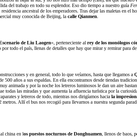
alida del trabajo en todo su esplendor. Eso dio tiempo a nuestro guía
Fe
la residencia ancestral de los emperadores. Tras dejar las maletas en el 
mercial muy conocida de Beijing, la
calle Qianmen
.
Escenario de Liu Laogen
«, perteneciente al
rey de los monólogos c
por todo el país, llenas de detalles que hay que mirar y remirar para d
nstrucciones y en general, todo lo que veíamos, hasta que llegamos a
Q
de 500 años a sus espaldas. En ella encontramos desde tiendas tradicio
uy animada y por la noche los letreros luminosos le dan un aire bastan
ae todas las miradas y que aumenta la afluencia turística por la curiosida
aparates y letreros de todo, mientras nos dirigíamos hacia
la impresio
42 metros. Allí el bus nos recogió para llevarnos a nuestra segunda parad
l china en l
os puestos nocturnos de Donghuamen
, llenos de baos,